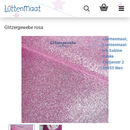
Glitzergewebe rosa
Luettenmaat,
Luettenmaat
Inh Sabine
Funke
Tietjenstr 2
26655 Wes