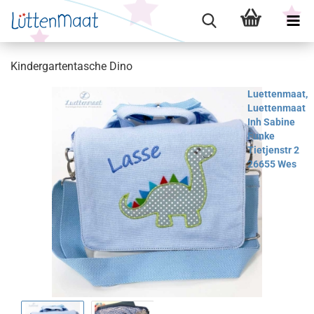
Kindergartentasche Dino
Luettenmaat,
Luettenmaat
Inh Sabine
Funke
Tietjenstr 2
26655 Wes