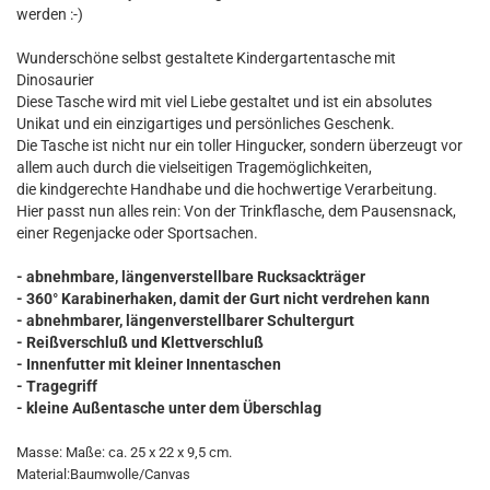
werden :-)
Wunderschöne selbst gestaltete Kindergartentasche mit
Dinosaurier
Diese Tasche wird mit viel Liebe gestaltet und ist ein absolutes
Unikat und ein einzigartiges und persönliches Geschenk.
Die Tasche ist nicht nur ein toller Hingucker, sondern überzeugt vor
allem auch durch die vielseitigen Tragemöglichkeiten,
die kindgerechte Handhabe und die hochwertige Verarbeitung.
Hier passt nun alles rein: Von der Trinkflasche, dem Pausensnack,
einer Regenjacke oder Sportsachen.
- abnehmbare, längenverstellbare Rucksackträger
- 360° Karabinerhaken, damit der Gurt nicht verdrehen kann
- abnehmbarer, längenverstellbarer Schultergurt
- Reißverschluß und Klettverschluß
- Innenfutter mit kleiner Innentaschen
- Tragegriff
- kleine Außentasche unter dem Überschlag
Masse: Maße: ca. 25 x 22 x 9,5 cm.
Material:Baumwolle/Canvas