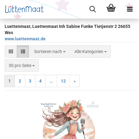
Luettenmaat, Luettenmaat Inh Sabine Funke Tietjenstr 2 26655
Wes
www.luettenmaat.de
Sortieren nach
Sortieren nach
Alle Kategorien
pro Seite
30 pro Seite
1
2
3
4
...
12
»