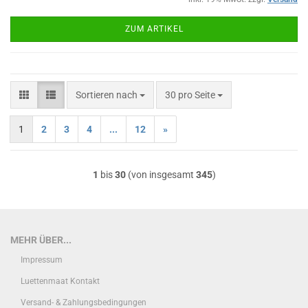
ZUM ARTIKEL
Sortieren nach
pro Seite
Sortieren nach
30 pro Seite
1
2
3
4
...
12
»
1
bis
30
(von insgesamt
345
)
MEHR ÜBER...
Impressum
Luettenmaat Kontakt
Versand- & Zahlungsbedingungen