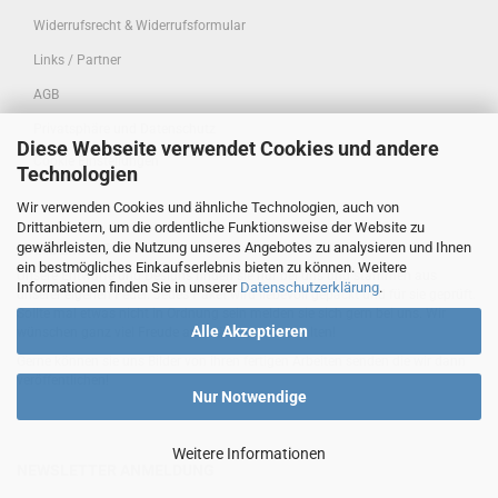
Widerrufsrecht & Widerrufsformular
Links / Partner
AGB
Privatsphäre und Datenschutz
Diese Webseite verwendet Cookies und andere
Cookie Einstellungen
Technologien
Wir verwenden Cookies und ähnliche Technologien, auch von
Drittanbietern, um die ordentliche Funktionsweise der Website zu
gewährleisten, die Nutzung unseres Angebotes zu analysieren und Ihnen
HANDEMADE
ein bestmögliches Einkaufserlebnis bieten zu können. Weitere
Unsere Entwürfe und Designs finden sie nur bei uns und stammen aus
Informationen finden Sie in unserer
Datenschutzerklärung
.
unserer eigenen Feder. Jedes Paket wird liebevoll gepackt und für sie geprüft.
Sollte mal etwas nicht in Ordnung sein melden sie sich gern bei uns. Wir
Alle Akzeptieren
wünschen ganz viel Freude am Nähen und Gestalten!
Gerne können sie uns Bilder von ihren fertigen Arbeiten senden die wir dann
veröffentlichen!
Nur Notwendige
Weitere Informationen
NEWSLETTER ANMELDUNG