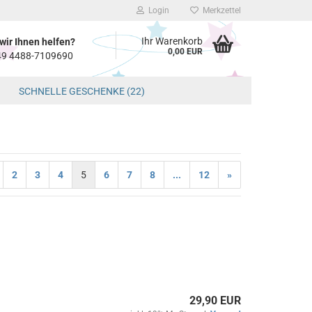
Login
Merkzettel
Ihr Warenkorb
wir Ihnen helfen?
0,00 EUR
+49 4488-7109690
SCHNELLE GESCHENKE (22)
2
3
4
5
6
7
8
...
12
»
29,90 EUR