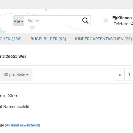
Können 
Suche...
Alle
Telefon: 
CHEN (286)
BÜGELBILDER (90)
KINDERGARTENTASCHEN (29)
tr 2 26655 Wes
pro Seite
30 pro Seite
«
1
mit Stern
it Namensschild
age
(Ausland abweichend)