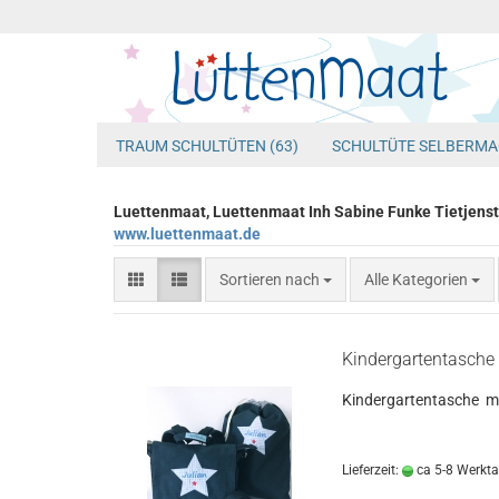
TRAUM SCHULTÜTEN (63)
SCHULTÜTE SELBERMA
Luettenmaat, Luettenmaat Inh Sabine Funke Tietjens
www.luettenmaat.de
Sortieren nach
Sortieren nach
Alle Kategorien
Kindergartentasche 
Kindergartentasche m
Lieferzeit:
ca 5-8 Werkt