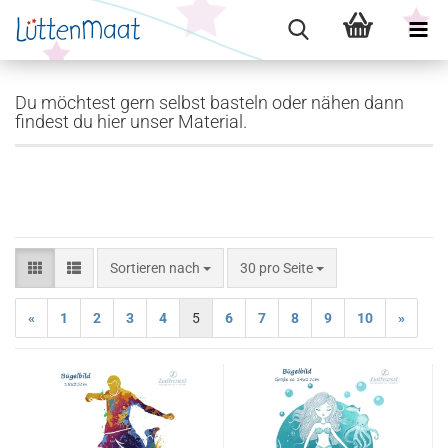
Du möchtest gern selbst basteln oder nähen dann
findest du hier unser Material.
Sortieren nach
pro Seite
Sortieren nach
30 pro Seite
«
1
2
3
4
5
6
7
8
9
10
»