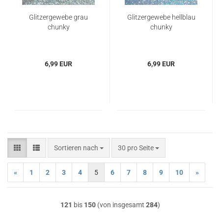
Glitzergewebe grau
Glitzergewebe hellblau
chunky
chunky
6,99 EUR
6,99 EUR
Sortieren nach
pro Seite
Sortieren nach
30 pro Seite
«
1
2
3
4
5
6
7
8
9
10
»
121
bis
150
(von insgesamt
284
)