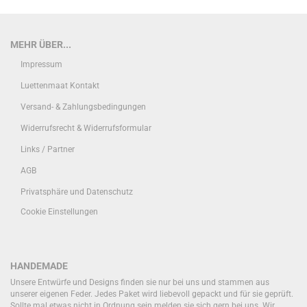
MEHR ÜBER...
Impressum
Luettenmaat Kontakt
Versand- & Zahlungsbedingungen
Widerrufsrecht & Widerrufsformular
Links / Partner
AGB
Privatsphäre und Datenschutz
Cookie Einstellungen
HANDEMADE
Unsere Entwürfe und Designs finden sie nur bei uns und stammen aus
unserer eigenen Feder. Jedes Paket wird liebevoll gepackt und für sie geprüft.
Sollte mal etwas nicht in Ordnung sein melden sie sich gern bei uns. Wir